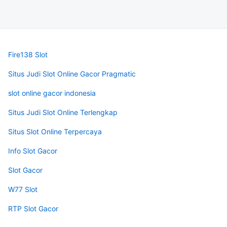
Fire138 Slot
Situs Judi Slot Online Gacor Pragmatic
slot online gacor indonesia
Situs Judi Slot Online Terlengkap
Situs Slot Online Terpercaya
Info Slot Gacor
Slot Gacor
W77 Slot
RTP Slot Gacor