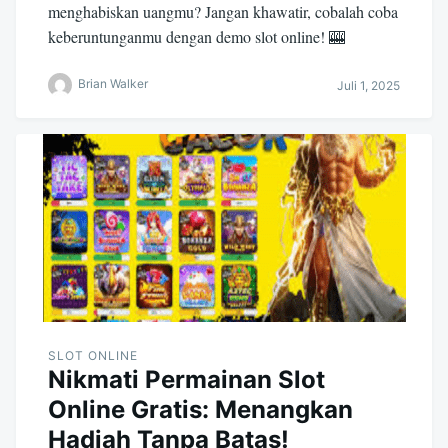
menghabiskan uangmu? Jangan khawatir, cobalah coba
keberuntunganmu dengan demo slot online! 🎰
Brian Walker
Juli 1, 2025
SLOT ONLINE
Nikmati Permainan Slot
Online Gratis: Menangkan
Hadiah Tanpa Batas!