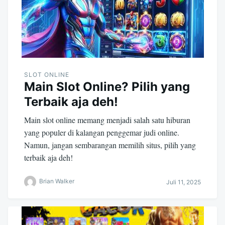
SLOT ONLINE
Main Slot Online? Pilih yang
Terbaik aja deh!
Main slot online memang menjadi salah satu hiburan
yang populer di kalangan penggemar judi online.
Namun, jangan sembarangan memilih situs, pilih yang
terbaik aja deh!
Brian Walker
Juli 11, 2025