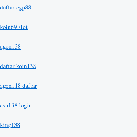
daftar egp88
koin69 slot
agen138
daftar koin138
agen118 daftar
asu138 login
king138