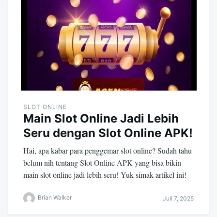
SLOT ONLINE
Main Slot Online Jadi Lebih
Seru dengan Slot Online APK!
Hai, apa kabar para penggemar slot online? Sudah tahu
belum nih tentang Slot Online APK yang bisa bikin
main slot online jadi lebih seru! Yuk simak artikel ini!
Brian Walker
Juli 7, 2025