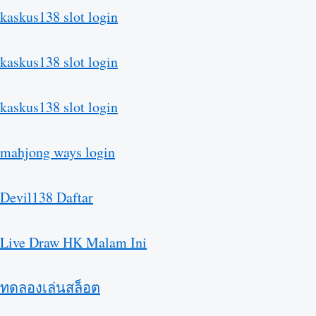
kaskus138 slot login
kaskus138 slot login
kaskus138 slot login
mahjong ways login
Devil138 Daftar
Live Draw HK Malam Ini
ทดลองเล่นสล็อต