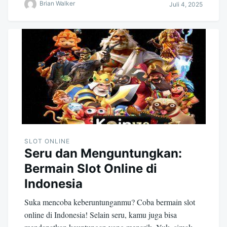
Brian Walker
Juli 4, 2025
SLOT ONLINE
Seru dan Menguntungkan:
Bermain Slot Online di
Indonesia
Suka mencoba keberuntunganmu? Coba bermain slot
online di Indonesia! Selain seru, kamu juga bisa