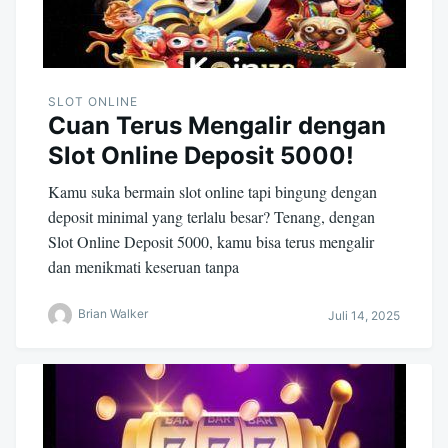
SLOT ONLINE
Cuan Terus Mengalir dengan
Slot Online Deposit 5000!
Kamu suka bermain slot online tapi bingung dengan
deposit minimal yang terlalu besar? Tenang, dengan
Slot Online Deposit 5000, kamu bisa terus mengalir
dan menikmati keseruan tanpa
Brian Walker
Juli 14, 2025