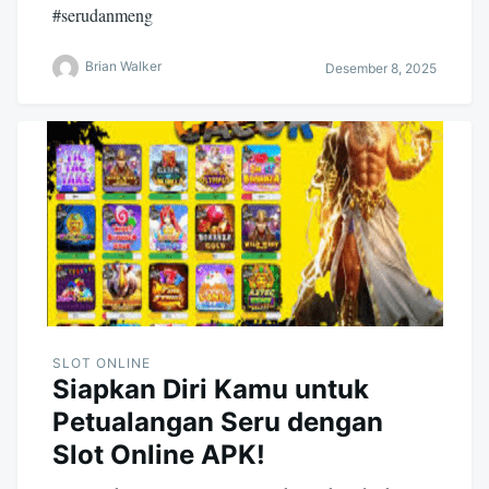
#serudanmeng
Brian Walker
Desember 8, 2025
SLOT ONLINE
Siapkan Diri Kamu untuk
Petualangan Seru dengan
Slot Online APK!