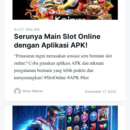
SLOT ONLINE
Serunya Main Slot Online
dengan Aplikasi APK!
“Penasaran ingin merasakan sensasi seru bermain slot
online? Coba gunakan aplikasi APK dan nikmati
pengalaman bermain yang lebih praktis dan
menyenangkan! #SlotOnline #APK #Ser
Brian Walker
Desember 17, 2025