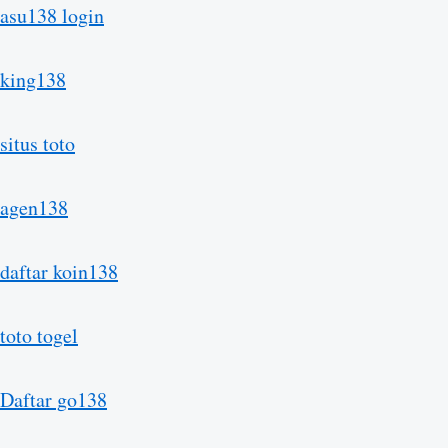
asu138 login
king138
situs toto
agen138
daftar koin138
toto togel
Daftar go138