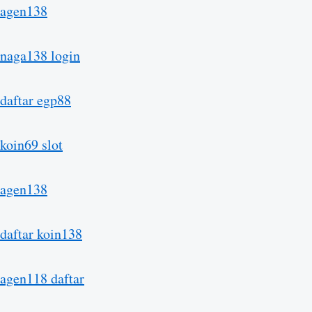
agen138
naga138 login
daftar egp88
koin69 slot
agen138
daftar koin138
agen118 daftar