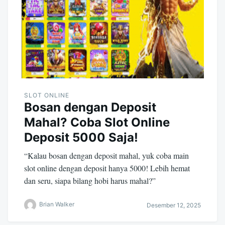
SLOT ONLINE
Bosan dengan Deposit
Mahal? Coba Slot Online
Deposit 5000 Saja!
“Kalau bosan dengan deposit mahal, yuk coba main
slot online dengan deposit hanya 5000! Lebih hemat
dan seru, siapa bilang hobi harus mahal?”
Brian Walker
Desember 12, 2025