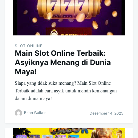
SLOT ONLINE
Main Slot Online Terbaik:
Asyiknya Menang di Dunia
Maya!
Siapa yang tidak suka menang? Main Slot Online
Terbaik adalah cara asyik untuk meraih kemenangan
dalam dunia maya!
Brian Walker
Desember 14, 2025