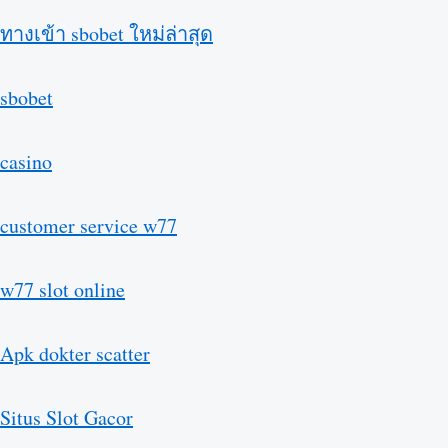
ทางเข้า sbobet ใหม่ล่าสุด
sbobet
casino
customer service w77
w77 slot online
Apk dokter scatter
Situs Slot Gacor