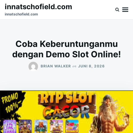
Skip
Search
innatschofield.com
to
for:
innatschofield.com
content
Coba Keberuntunganmu
dengan Demo Slot Online!
on
BRIAN WALKER
JUNI 8, 2026