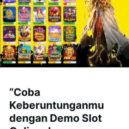
“Coba
Keberuntunganmu
dengan Demo Slot