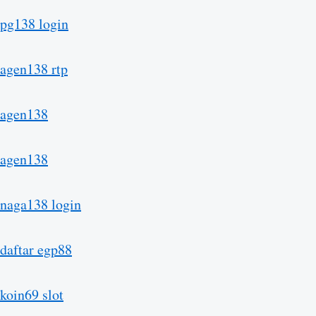
pg138 login
agen138 rtp
agen138
agen138
naga138 login
daftar egp88
koin69 slot