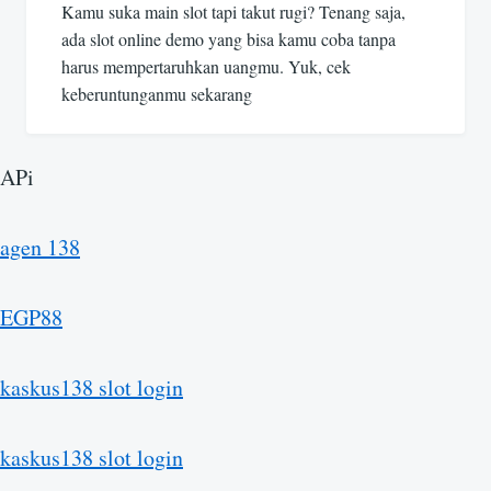
Kamu suka main slot tapi takut rugi? Tenang saja,
ada slot online demo yang bisa kamu coba tanpa
harus mempertaruhkan uangmu. Yuk, cek
keberuntunganmu sekarang
APi
agen 138
EGP88
kaskus138 slot login
kaskus138 slot login