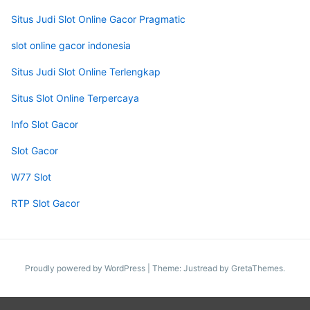
Situs Judi Slot Online Gacor Pragmatic
slot online gacor indonesia
Situs Judi Slot Online Terlengkap
Situs Slot Online Terpercaya
Info Slot Gacor
Slot Gacor
W77 Slot
RTP Slot Gacor
Proudly powered by WordPress
|
Theme: Justread by
GretaThemes
.