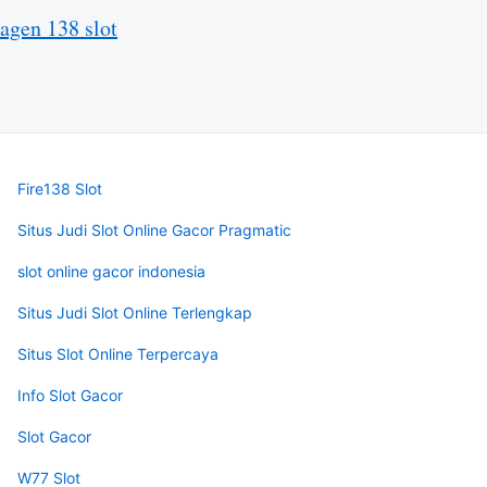
agen 138 slot
Fire138 Slot
Situs Judi Slot Online Gacor Pragmatic
slot online gacor indonesia
Situs Judi Slot Online Terlengkap
Situs Slot Online Terpercaya
Info Slot Gacor
Slot Gacor
W77 Slot