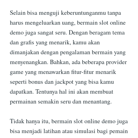
Selain bisa menguji keberuntunganmu tanpa
harus mengeluarkan uang, bermain slot online
demo juga sangat seru. Dengan beragam tema
dan grafis yang menarik, kamu akan
dimanjakan dengan pengalaman bermain yang
menyenangkan. Bahkan, ada beberapa provider
game yang menawarkan fitur-fitur menarik
seperti bonus dan jackpot yang bisa kamu
dapatkan. Tentunya hal ini akan membuat
permainan semakin seru dan menantang.
Tidak hanya itu, bermain slot online demo juga
bisa menjadi latihan atau simulasi bagi pemain