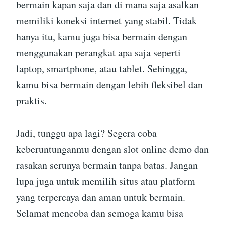
bermain kapan saja dan di mana saja asalkan
memiliki koneksi internet yang stabil. Tidak
hanya itu, kamu juga bisa bermain dengan
menggunakan perangkat apa saja seperti
laptop, smartphone, atau tablet. Sehingga,
kamu bisa bermain dengan lebih fleksibel dan
praktis.
Jadi, tunggu apa lagi? Segera coba
keberuntunganmu dengan slot online demo dan
rasakan serunya bermain tanpa batas. Jangan
lupa juga untuk memilih situs atau platform
yang terpercaya dan aman untuk bermain.
Selamat mencoba dan semoga kamu bisa