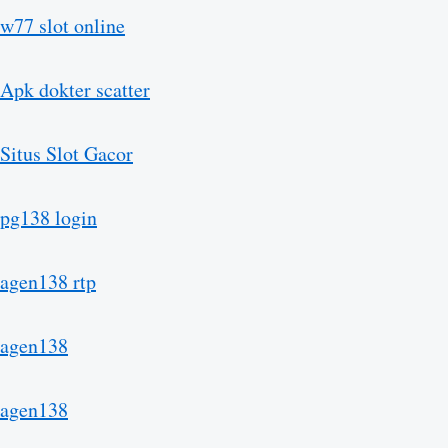
w77 slot online
Apk dokter scatter
Situs Slot Gacor
pg138 login
agen138 rtp
agen138
agen138