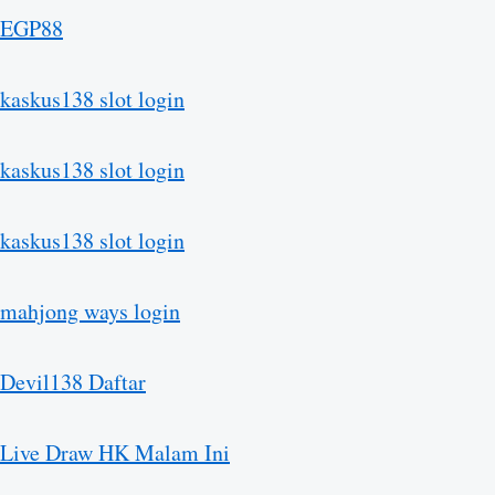
EGP88
kaskus138 slot login
kaskus138 slot login
kaskus138 slot login
mahjong ways login
Devil138 Daftar
Live Draw HK Malam Ini