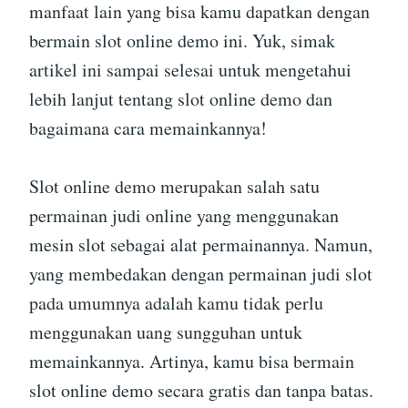
manfaat lain yang bisa kamu dapatkan dengan
bermain slot online demo ini. Yuk, simak
artikel ini sampai selesai untuk mengetahui
lebih lanjut tentang slot online demo dan
bagaimana cara memainkannya!
Slot online demo merupakan salah satu
permainan judi online yang menggunakan
mesin slot sebagai alat permainannya. Namun,
yang membedakan dengan permainan judi slot
pada umumnya adalah kamu tidak perlu
menggunakan uang sungguhan untuk
memainkannya. Artinya, kamu bisa bermain
slot online demo secara gratis dan tanpa batas.