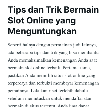
Tips dan Trik Bermain
Slot Online yang
Menguntungkan
Seperti halnya dengan permainan judi lainnya,
ada beberapa tips dan trik yang bisa membantu
Anda memaksimalkan kemenangan Anda saat
bermain slot online terbaik. Pertama-tama,
pastikan Anda memilih situs slot online yang
terpercaya dan terbukti membayar kemenangan
pemainnya. Lakukan riset terlebih dahulu
sebelum memutuskan untuk mendaftar dan
bermain di situs tertentu. Anda juga dapat