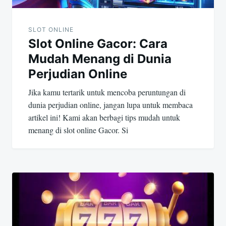
SLOT ONLINE
Slot Online Gacor: Cara
Mudah Menang di Dunia
Perjudian Online
Jika kamu tertarik untuk mencoba peruntungan di
dunia perjudian online, jangan lupa untuk membaca
artikel ini! Kami akan berbagi tips mudah untuk
menang di slot online Gacor. Si