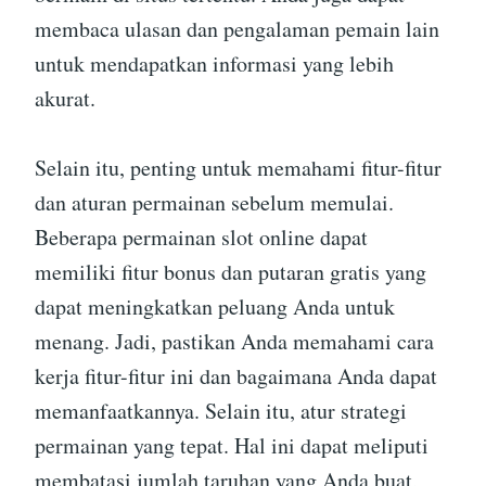
membaca ulasan dan pengalaman pemain lain
untuk mendapatkan informasi yang lebih
akurat.
Selain itu, penting untuk memahami fitur-fitur
dan aturan permainan sebelum memulai.
Beberapa permainan slot online dapat
memiliki fitur bonus dan putaran gratis yang
dapat meningkatkan peluang Anda untuk
menang. Jadi, pastikan Anda memahami cara
kerja fitur-fitur ini dan bagaimana Anda dapat
memanfaatkannya. Selain itu, atur strategi
permainan yang tepat. Hal ini dapat meliputi
membatasi jumlah taruhan yang Anda buat,