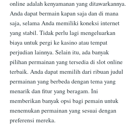
online adalah kenyamanan yang ditawarkannya.
Anda dapat bermain kapan saja dan di mana
saja, selama Anda memiliki koneksi internet
yang stabil. Tidak perlu lagi mengeluarkan
biaya untuk pergi ke kasino atau tempat
perjudian lainnya. Selain itu, ada banyak
pilihan permainan yang tersedia di slot online
terbaik. Anda dapat memilih dari ribuan judul
permainan yang berbeda dengan tema yang
menarik dan fitur yang beragam. Ini
memberikan banyak opsi bagi pemain untuk
menemukan permainan yang sesuai dengan
preferensi mereka.