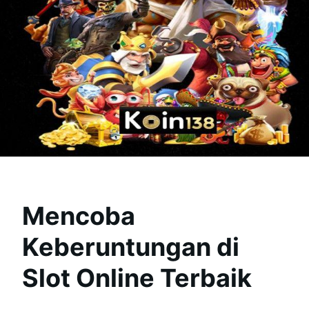
Mencoba
Keberuntungan di
Slot Online Terbaik