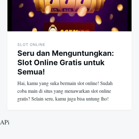
SLOT ONLINE
Seru dan Menguntungkan:
Slot Online Gratis untuk
Semua!
Hai, kamu yang suka bermain slot online! Sudah
coba main di situs yang menawarkan slot online
gratis? Selain seru, kamu juga bisa untung lho!
APi