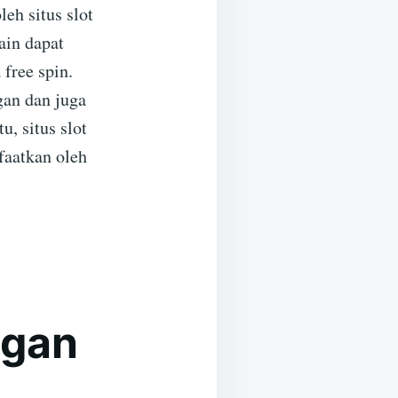
eh situs slot
ain dapat
free spin.
an dan juga
, situs slot
faatkan oleh
ngan