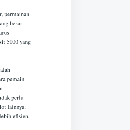
r, permainan
ang besar.
arus
sit 5000 yang
dalah
ara pemain
an
idak perlu
ot lainnya.
ebih efisien.