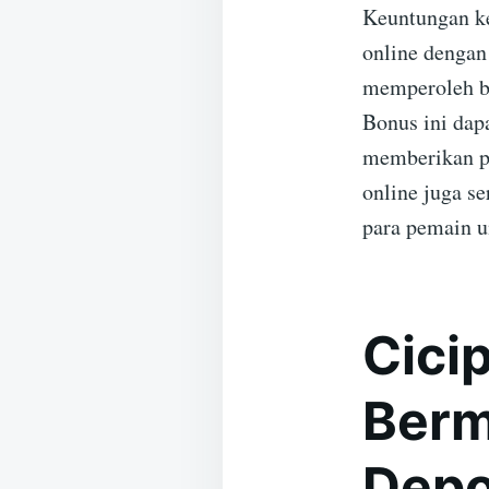
Keuntungan ke
online dengan
memperoleh bo
Bonus ini da
memberikan pe
online juga s
para pemain u
Cici
Berm
Depo