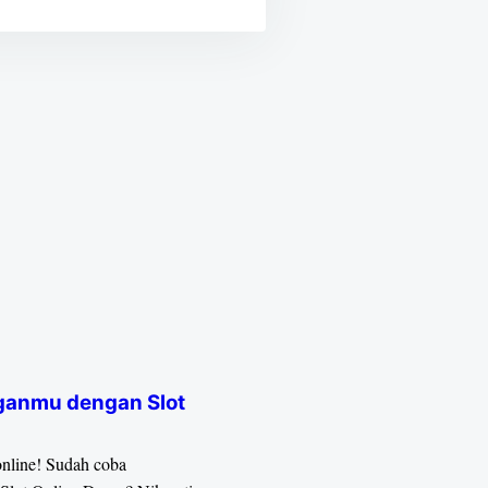
ntunganmu
nline Demo!
online! Sudah coba