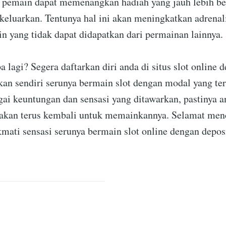
 pemain dapat memenangkan hadiah yang jauh lebih be
keluarkan. Tentunya hal ini akan meningkatkan adrenal
in yang tidak dapat didapatkan dari permainan lainnya.
a lagi? Segera daftarkan diri anda di situs slot online 
kan sendiri serunya bermain slot dengan modal yang te
ai keuntungan dan sensasi yang ditawarkan, pastinya a
 akan terus kembali untuk memainkannya. Selamat men
mati sensasi serunya bermain slot online dengan depos