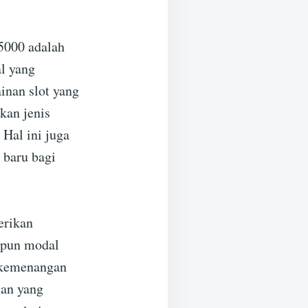
 5000 adalah
l yang
inan slot yang
kan jenis
Hal ini juga
 baru bagi
erikan
ipun modal
h kemenangan
gan yang