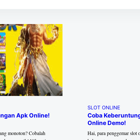
SLOT ONLINE
Seru dengan
Coba Keberu
dengan Slot O
yang monoton? Cobalah
Hai, para penggemar slot 