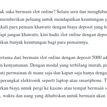
dak suka bermain slot online? Selain seru dan menghibu
t memberikan peluang untuk mendapatkan keuntungan y
kali para pemain khawatir dengan biaya deposit yang h
api jangan khawatir, kini hadir slot online dengan depo
kan banyak keuntungan bagi para pemainnya.
rtama dari bermain slot online dengan deposit 5000 a
n kenyamanan. Dengan modal yang terbilang murah, p
ti permainan di mana saja dan kapan saja hanya deng
erangkat elektronik seperti laptop atau smartphone. T
kan biaya untuk pergi ke kasino atau tempat bermain sl
, waktu dan uang yang dihabiskan untuk bermain akan l