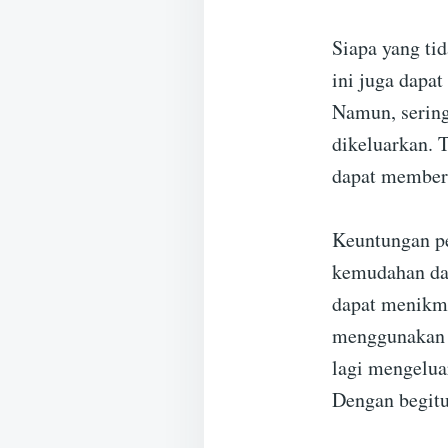
Siapa yang ti
ini juga dapa
Namun, sering
dikeluarkan. T
dapat memberi
Keuntungan pe
kemudahan da
dapat menikma
menggunakan p
lagi mengeluar
Dengan begitu