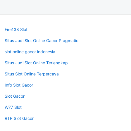
Fire138 Slot
Situs Judi Slot Online Gacor Pragmatic
slot online gacor indonesia
Situs Judi Slot Online Terlengkap
Situs Slot Online Terpercaya
Info Slot Gacor
Slot Gacor
W77 Slot
RTP Slot Gacor