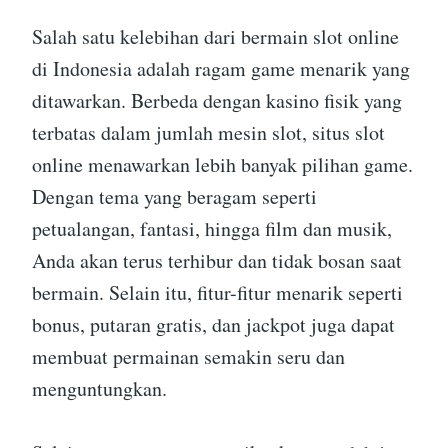
Salah satu kelebihan dari bermain slot online
di Indonesia adalah ragam game menarik yang
ditawarkan. Berbeda dengan kasino fisik yang
terbatas dalam jumlah mesin slot, situs slot
online menawarkan lebih banyak pilihan game.
Dengan tema yang beragam seperti
petualangan, fantasi, hingga film dan musik,
Anda akan terus terhibur dan tidak bosan saat
bermain. Selain itu, fitur-fitur menarik seperti
bonus, putaran gratis, dan jackpot juga dapat
membuat permainan semakin seru dan
menguntungkan.