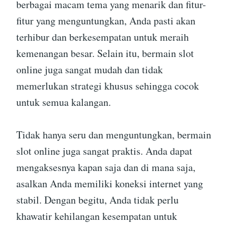
berbagai macam tema yang menarik dan fitur-
fitur yang menguntungkan, Anda pasti akan
terhibur dan berkesempatan untuk meraih
kemenangan besar. Selain itu, bermain slot
online juga sangat mudah dan tidak
memerlukan strategi khusus sehingga cocok
untuk semua kalangan.
Tidak hanya seru dan menguntungkan, bermain
slot online juga sangat praktis. Anda dapat
mengaksesnya kapan saja dan di mana saja,
asalkan Anda memiliki koneksi internet yang
stabil. Dengan begitu, Anda tidak perlu
khawatir kehilangan kesempatan untuk