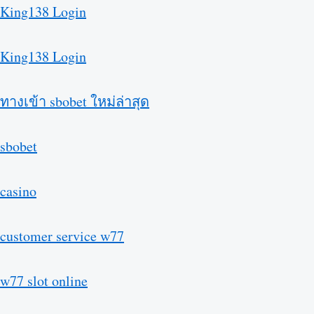
King138 Login
King138 Login
ทางเข้า sbobet ใหม่ล่าสุด
sbobet
casino
customer service w77
w77 slot online