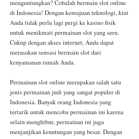
menguntungkan? Cobalah bermain slot online
di Indonesia! Dengan kemajuan teknologi, kini
Anda tidak perlu lagi pergi ke kasino fisik
untuk menikmati permainan slot yang seru.
Cukup dengan akses internet, Anda dapat
merasakan sensasi bermain slot dari
kenyamanan rumah Anda.
Permainan slot online merupakan salah satu
jenis permainan judi yang sangat populer di
Indonesia. Banyak orang Indonesia yang
tertarik untuk mencoba permainan ini karena
selain menghibur, permainan ini juga
menjanjikan keuntungan yang besar. Dengan