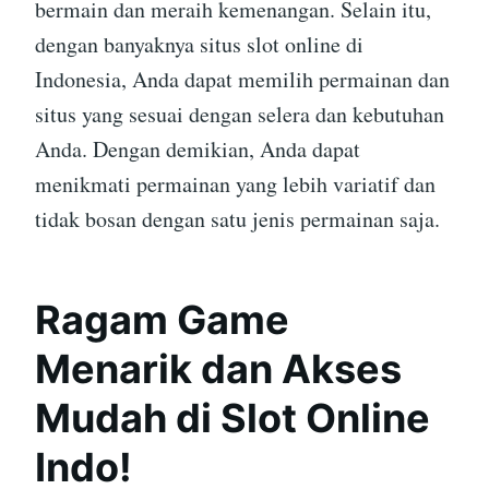
bermain dan meraih kemenangan. Selain itu,
dengan banyaknya situs slot online di
Indonesia, Anda dapat memilih permainan dan
situs yang sesuai dengan selera dan kebutuhan
Anda. Dengan demikian, Anda dapat
menikmati permainan yang lebih variatif dan
tidak bosan dengan satu jenis permainan saja.
Ragam Game
Menarik dan Akses
Mudah di Slot Online
Indo!