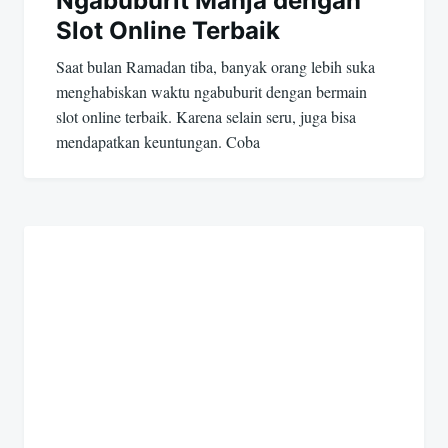
Ngabuburit Manja dengan
Slot Online Terbaik
Saat bulan Ramadan tiba, banyak orang lebih suka
menghabiskan waktu ngabuburit dengan bermain
slot online terbaik. Karena selain seru, juga bisa
mendapatkan keuntungan. Coba