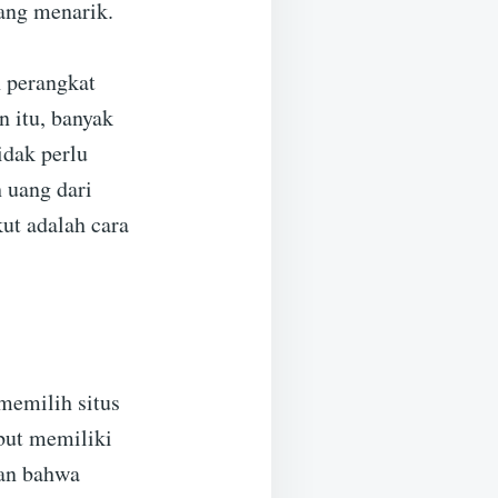
ang menarik.
 perangkat
n itu, banyak
idak perlu
 uang dari
ut adalah cara
memilih situs
ebut memiliki
kan bahwa