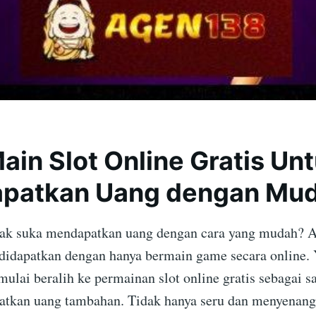
ain Slot Online Gratis Un
patkan Uang dengan Mu
dak suka mendapatkan uang dengan cara yang mudah? A
 didapatkan dengan hanya bermain game secara online. Y
ulai beralih ke permainan slot online gratis sebagai sa
atkan uang tambahan. Tidak hanya seru dan menyenang