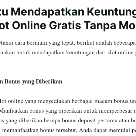
itu Mendapatkan Keuntun
lot Online Gratis Tanpa Mo
ahui cara bermain yang tepat, berikut adalah beberapa 
nakan untuk mendapatkan keuntungan dari slot online g
n Bonus yang Diberikan
slot online yang menyediakan berbagai macam bonus u
 Manfaatkan bonus yang diberikan untuk memperbesar 
us yang diberikan berupa bonus deposit pertama atau 
n memanfaatkan bonus tersebut, Anda dapat memulai 