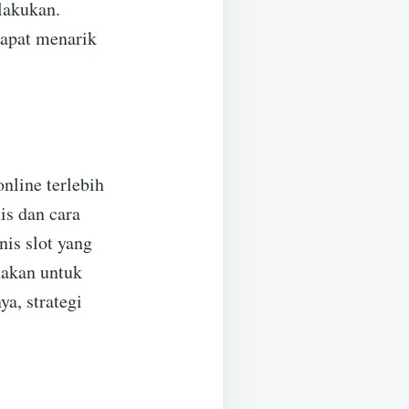
lakukan.
dapat menarik
nline terlebih
is dan cara
nis slot yang
nakan untuk
a, strategi