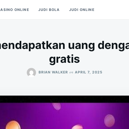
ASINO ONLINE
JUDI BOLA
JUDI ONLINE
mendapatkan uang dengan
gratis
on
BRIAN WALKER
APRIL 7, 2025