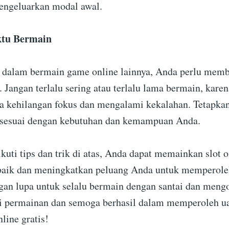
engeluarkan modal awal.
ktu Bermain
a dalam bermain game online lainnya, Anda perlu memb
Jangan terlalu sering atau terlalu lama bermain, karena
kehilangan fokus dan mengalami kekalahan. Tetapkan
 sesuai dengan kebutuhan dan kemampuan Anda.
uti tips dan trik di atas, Anda dapat memainkan slot on
baik dan meningkatkan peluang Anda untuk memperole
angan lupa untuk selalu bermain dengan santai dan meng
i permainan dan semoga berhasil dalam memperoleh u
nline gratis!