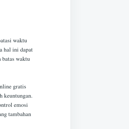
atasi waktu
 hal ini dapat
 batas waktu
line gratis
h keuntungan.
ontrol emosi
ang tambahan