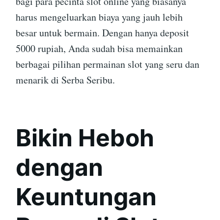
bagi para pecinta slot online yang biasanya
harus mengeluarkan biaya yang jauh lebih
besar untuk bermain. Dengan hanya deposit
5000 rupiah, Anda sudah bisa memainkan
berbagai pilihan permainan slot yang seru dan
menarik di Serba Seribu.
Bikin Heboh
dengan
Keuntungan