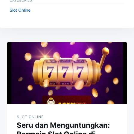
CATEGORIES
Slot Online
Navigasi
pos
SLOT ONLINE
Seru dan Menguntungkan: