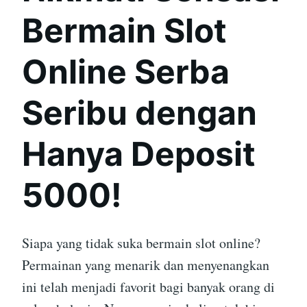
Bermain Slot
Online Serba
Seribu dengan
Hanya Deposit
5000!
Siapa yang tidak suka bermain slot online?
Permainan yang menarik dan menyenangkan
ini telah menjadi favorit bagi banyak orang di