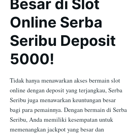
Besar di Slot
Online Serba
Seribu Deposit
5000!
Tidak hanya menawarkan akses bermain slot
online dengan deposit yang terjangkau, Serba
Seribu juga menawarkan keuntungan besar
bagi para pemainnya. Dengan bermain di Serba
Seribu, Anda memiliki kesempatan untuk
memenangkan jackpot yang besar dan