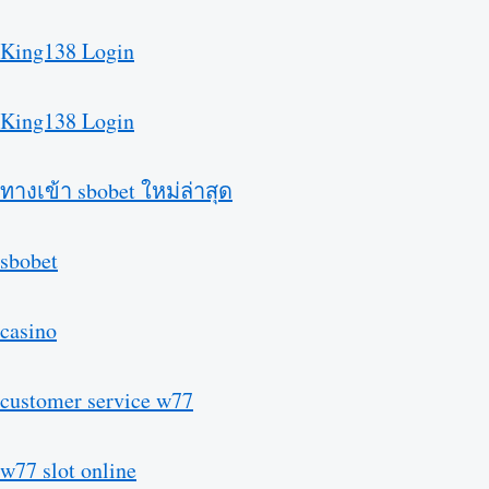
King138 Login
King138 Login
ทางเข้า sbobet ใหม่ล่าสุด
sbobet
casino
customer service w77
w77 slot online