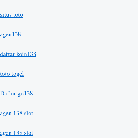
situs toto
agen138
daftar koin138
toto togel
Daftar go138
agen 138 slot
agen 138 slot