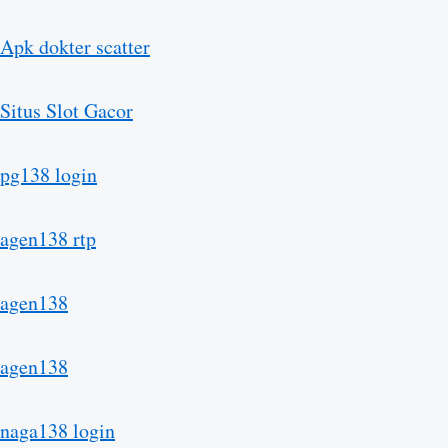
Apk dokter scatter
Situs Slot Gacor
pg138 login
agen138 rtp
agen138
agen138
naga138 login