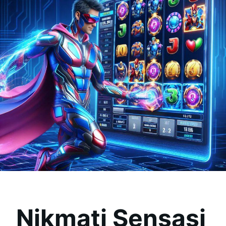
Nikmati Sensasi