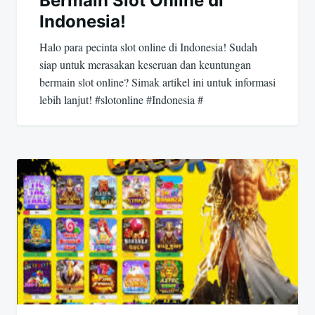
Bermain Slot Online di
Indonesia!
Halo para pecinta slot online di Indonesia! Sudah
siap untuk merasakan keseruan dan keuntungan
bermain slot online? Simak artikel ini untuk informasi
lebih lanjut! #slotonline #Indonesia #