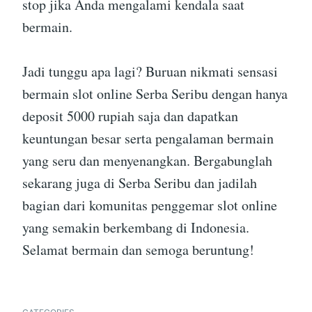
stop jika Anda mengalami kendala saat
bermain.
Jadi tunggu apa lagi? Buruan nikmati sensasi
bermain slot online Serba Seribu dengan hanya
deposit 5000 rupiah saja dan dapatkan
keuntungan besar serta pengalaman bermain
yang seru dan menyenangkan. Bergabunglah
sekarang juga di Serba Seribu dan jadilah
bagian dari komunitas penggemar slot online
yang semakin berkembang di Indonesia.
Selamat bermain dan semoga beruntung!