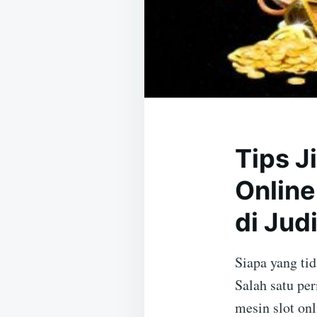
Tips J
Online
di Jud
Siapa yang ti
Salah satu pe
mesin slot on