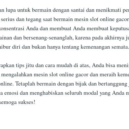
gan lupa untuk bermain dengan santai dan menikmati p
 serius dan tegang saat bermain mesin slot online gacor.
onsentrasi Anda dan membuat Anda membuat keputusa
inan dan bersenang-senanglah, karena pada akhirnya j
ibur diri dan bukan hanya tentang kemenangan semata
pkan tips jitu dan cara mudah di atas, Anda bisa men
 mengalahkan mesin slot online gacor dan meraih kem
 online. Tetaplah bermain dengan bijak dan bertanggung
a emosi dan menghabiskan seluruh modal yang Anda m
semoga sukses!