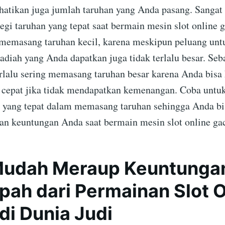
erhatikan juga jumlah taruhan yang Anda pasang. Sangat
egi taruhan yang tepat saat bermain mesin slot online 
g memasang taruhan kecil, karena meskipun peluang un
hadiah yang Anda dapatkan juga tidak terlalu besar. Seb
erlalu sering memasang taruhan besar karena Anda bisa
 cepat jika tidak mendapatkan kemenangan. Coba unt
yang tepat dalam memasang taruhan sehingga Anda bi
 keuntungan Anda saat bermain mesin slot online gac
Mudah Meraup Keuntunga
pah dari Permainan Slot O
di Dunia Judi