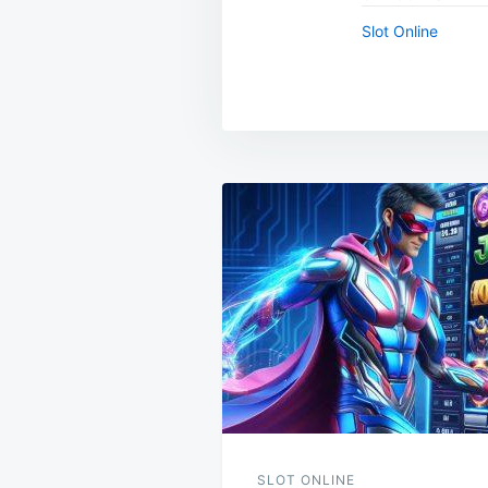
Slot Online
Navigasi
pos
SLOT ONLINE