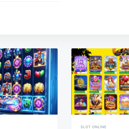
SLOT ONLINE