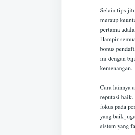
Selain tips ji
meraup keuntu
pertama adala
Hampir semua 
bonus pendaft
ini dengan bi
kemenangan.
Cara lainnya 
reputasi baik.
fokus pada per
yang baik jug
sistem yang f