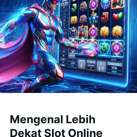
Mengenal Lebih
Dekat Slot Online