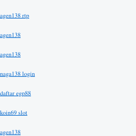
agen138 rtp
agen138
agen138
naga138 login
daftar egp88
koin69 slot
agen138