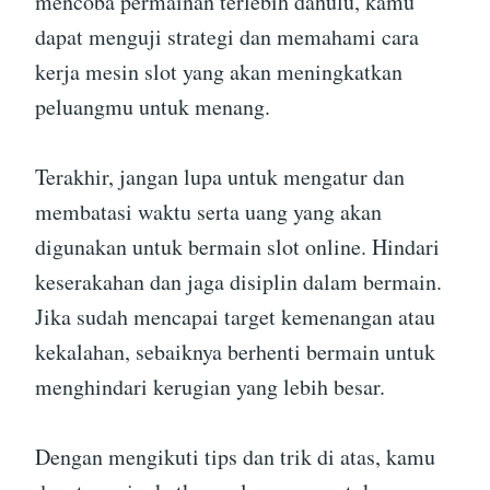
mencoba permainan terlebih dahulu, kamu
dapat menguji strategi dan memahami cara
kerja mesin slot yang akan meningkatkan
peluangmu untuk menang.
Terakhir, jangan lupa untuk mengatur dan
membatasi waktu serta uang yang akan
digunakan untuk bermain slot online. Hindari
keserakahan dan jaga disiplin dalam bermain.
Jika sudah mencapai target kemenangan atau
kekalahan, sebaiknya berhenti bermain untuk
menghindari kerugian yang lebih besar.
Dengan mengikuti tips dan trik di atas, kamu