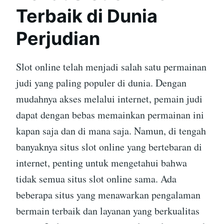
Terbaik di Dunia
Perjudian
Slot online telah menjadi salah satu permainan
judi yang paling populer di dunia. Dengan
mudahnya akses melalui internet, pemain judi
dapat dengan bebas memainkan permainan ini
kapan saja dan di mana saja. Namun, di tengah
banyaknya situs slot online yang bertebaran di
internet, penting untuk mengetahui bahwa
tidak semua situs slot online sama. Ada
beberapa situs yang menawarkan pengalaman
bermain terbaik dan layanan yang berkualitas