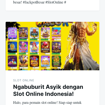
besar! #JackpotBesar #SlotOnline #
SLOT ONLINE
Ngabuburit Asyik dengan
Slot Online Indonesia!
Halo, para pemain slot online! Siap-siap untuk