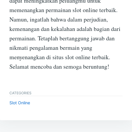
dapat meningkatkan peluangmu untuk
memenangkan permainan slot online terbaik.
Namun, ingatlah bahwa dalam perjudian,
kemenangan dan kekalahan adalah bagian dari
permainan. Tetaplah bertanggung jawab dan
nikmati pengalaman bermain yang
menyenangkan di situs slot online terbaik.
Selamat mencoba dan semoga beruntung!
CATEGORIES
Slot Online