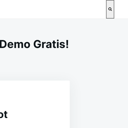
 Demo Gratis!
ot