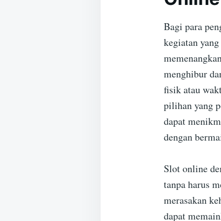
Bagi para pen
kegiatan yang
memenangkan h
menghibur dan
fisik atau wak
pilihan yang 
dapat menikma
dengan bermai
Slot online d
tanpa harus m
merasakan keh
dapat memainka