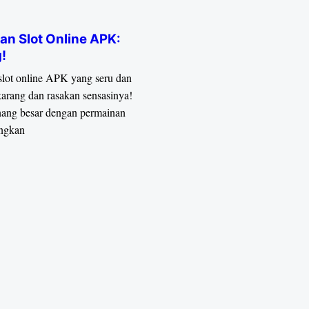
engan Slot Online
 Sekarang!
slot online APK yang seru dan
arang dan rasakan sensasinya!
ang besar dengan permainan
ngkan