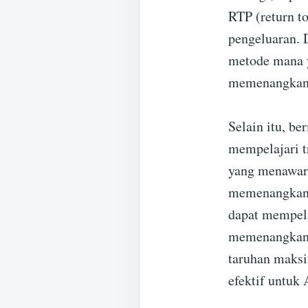
RTP (return to
pengeluaran. 
metode mana 
memenangkan 
Selain itu, b
mempelajari tr
yang menawark
memenangkan h
dapat mempela
memenangkan h
taruhan maksi
efektif untuk