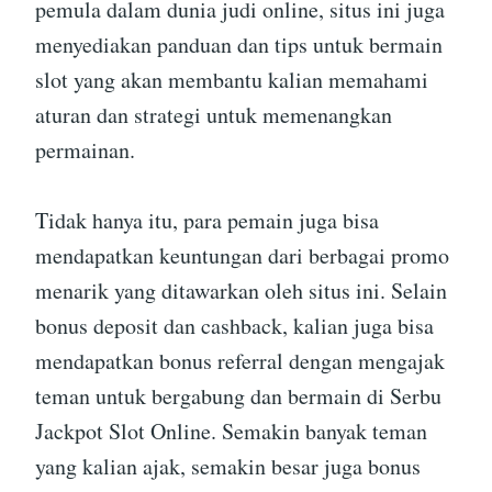
pemula dalam dunia judi online, situs ini juga
menyediakan panduan dan tips untuk bermain
slot yang akan membantu kalian memahami
aturan dan strategi untuk memenangkan
permainan.
Tidak hanya itu, para pemain juga bisa
mendapatkan keuntungan dari berbagai promo
menarik yang ditawarkan oleh situs ini. Selain
bonus deposit dan cashback, kalian juga bisa
mendapatkan bonus referral dengan mengajak
teman untuk bergabung dan bermain di Serbu
Jackpot Slot Online. Semakin banyak teman
yang kalian ajak, semakin besar juga bonus