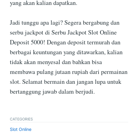
yang akan kalian dapatkan.
Jadi tunggu apa lagi? Segera bergabung dan
serbu jackpot di Serbu Jackpot Slot Online
Deposit 5000! Dengan deposit termurah dan
berbagai keuntungan yang ditawarkan, kalian
tidak akan menyesal dan bahkan bisa
membawa pulang jutaan rupiah dari permainan
slot. Selamat bermain dan jangan lupa untuk
bertanggung jawab dalam berjudi.
CATEGORIES
Slot Online