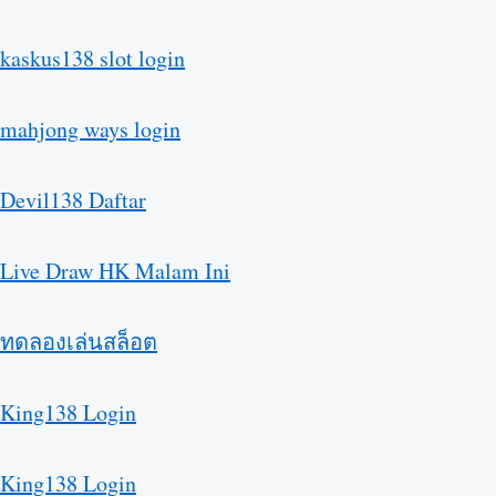
kaskus138 slot login
mahjong ways login
Devil138 Daftar
Live Draw HK Malam Ini
ทดลองเล่นสล็อต
King138 Login
King138 Login