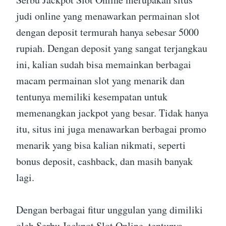
judi online yang menawarkan permainan slot
dengan deposit termurah hanya sebesar 5000
rupiah. Dengan deposit yang sangat terjangkau
ini, kalian sudah bisa memainkan berbagai
macam permainan slot yang menarik dan
tentunya memiliki kesempatan untuk
memenangkan jackpot yang besar. Tidak hanya
itu, situs ini juga menawarkan berbagai promo
menarik yang bisa kalian nikmati, seperti
bonus deposit, cashback, dan masih banyak
lagi.
Dengan berbagai fitur unggulan yang dimiliki
oleh Serbu Jackpot Slot Online, tentunya