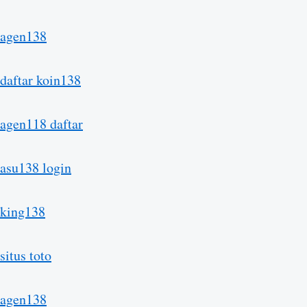
agen138
daftar koin138
agen118 daftar
asu138 login
king138
situs toto
agen138